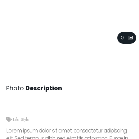
The Cool Style
0
Photo
Description
Life Style
Lorem ipsum dolor sit amet, consectetur adipiscing
elit. Sed tempus nibh sed elimttis adipiscing. Fusce in